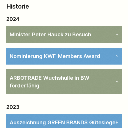
Historie
2024
Minister Peter Hauck zu Besuch
Nominierung KWF-Members Award
ARBOTRADE Wuchshülle in BW
förderfähig
2023
Auszeichnung GREEN BRANDS Gütesiegel