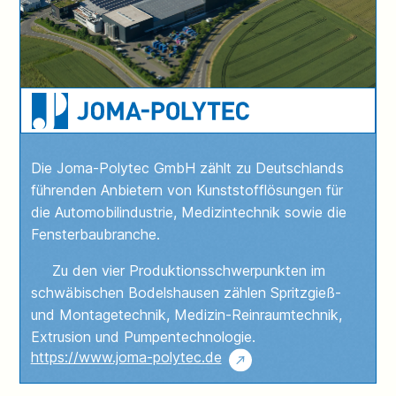
Joma-Polytec
Die Joma-Polytec GmbH zählt zu Deutschlands
führenden Anbietern von Kunststofflösungen für
die Automobilindustrie, Medizintechnik sowie die
Fensterbaubranche.
Zu den vier Produktionsschwerpunkten im
schwäbischen Bodelshausen zählen Spritzgieß-
und Montagetechnik, Medizin-Reinraumtechnik,
Extrusion und Pumpentechnologie.
https://www.joma-polytec.de