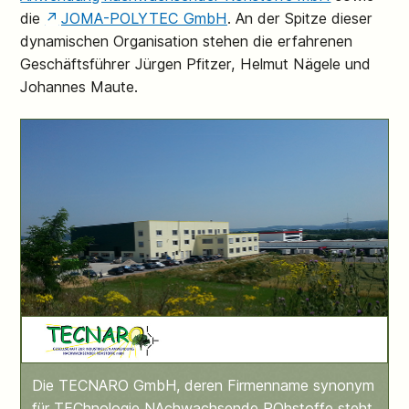
die
JOMA-POLYTEC GmbH
. An der Spitze dieser
dynamischen Organisation stehen die erfahrenen
Geschäftsführer Jürgen Pfitzer, Helmut Nägele und
Johannes Maute.
TECNARO
Die TECNARO GmbH, deren Firmenname synonym
für TEChnologie NAchwachsende ROhstoffe steht,