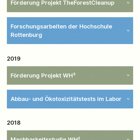
Förderung Projekt TheForestCleanup
Forschungsarbeiten der Hochschule
Rottenburg
2019
Förderung Projekt WH³
Abbau- und Ökotoxizitätstests im Labor
2018
Machbarkeitsstudie WH²