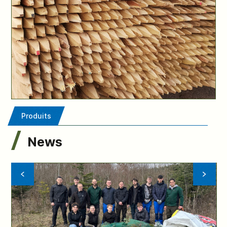
Tuteurs d'acacia
Produits
News
Vorrige
Nächste
Meldung
Meldung