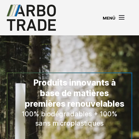
MENÜ
Produits innovants à
base de matières
premières renouvelables
100% biodégradables + 100%
sans microplastiques